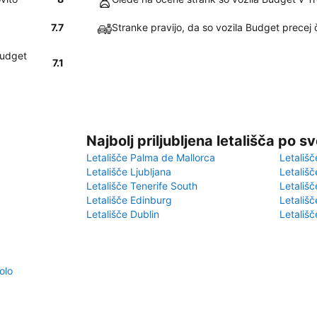
7.7
Stranke pravijo, da so vozila Budget precej č
Budget
7.1
Najbolj priljubljena letališča po s
Letališče Palma de Mallorca
Letališč
Letališče Ljubljana
Letališč
Letališče Tenerife South
Letališč
Letališče Edinburg
Letališ
Letališče Dublin
Letališč
olo