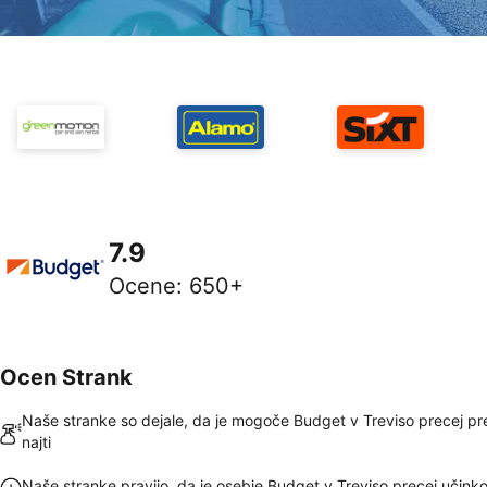
7.9
Ocene
:
650+
Ocen Strank
Naše stranke so dejale, da je mogoče Budget v Treviso precej pr
najti
Naše stranke pravijo, da je osebje Budget v Treviso precej učinko