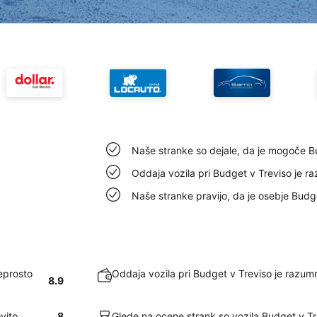
Naše stranke so dejale, da je mogoče Bu
Oddaja vozila pri Budget v Treviso je ra
Naše stranke pravijo, da je osebje Budg
eprosto
Oddaja vozila pri Budget v Treviso je razumn
8.9
vito
8
Glede na ocene strank so vozila Budget v Tr