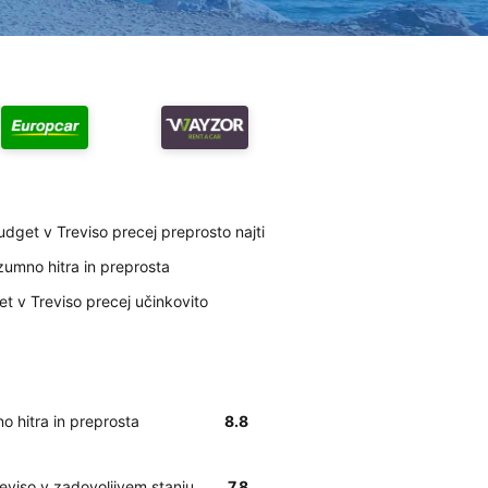
dget v Treviso precej preprosto najti
zumno hitra in preprosta
et v Treviso precej učinkovito
o hitra in preprosta
8.8
eviso v zadovoljivem stanju
7.8