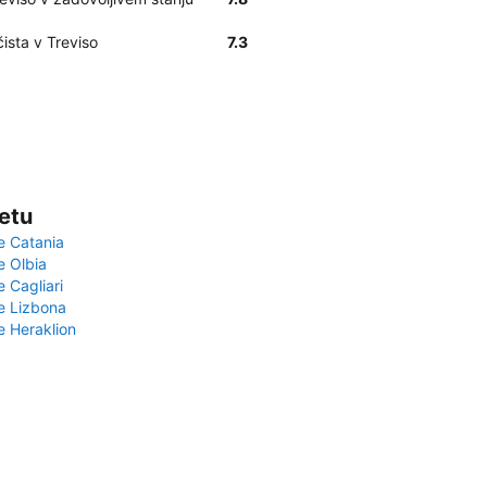
ista v Treviso
7.3
vetu
e Catania
e Olbia
e Cagliari
če Lizbona
e Heraklion