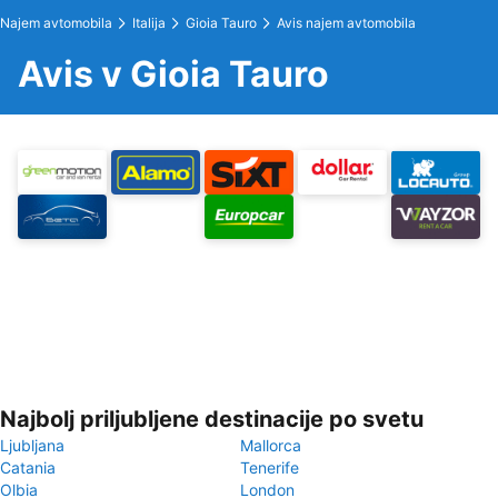
Najem avtomobila
Italija
Gioia Tauro
Avis najem avtomobila
Avis v Gioia Tauro
Najbolj priljubljene destinacije po svetu
Ljubljana
Mallorca
Catania
Tenerife
Olbia
London