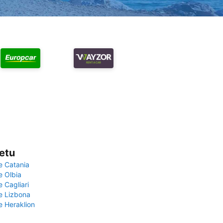
vetu
e Catania
e Olbia
e Cagliari
če Lizbona
e Heraklion