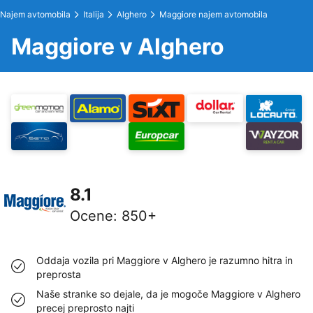
Najem avtomobila
Italija
Alghero
Maggiore najem avtomobila
Maggiore v Alghero
8.1
Ocene
:
850+
Oddaja vozila pri Maggiore v Alghero je razumno hitra in
preprosta
Naše stranke so dejale, da je mogoče Maggiore v Alghero
precej preprosto najti