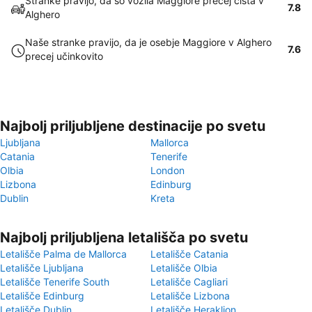
Stranke pravijo, da so vozila Maggiore precej čista v
7.8
Alghero
Naše stranke pravijo, da je osebje Maggiore v Alghero
7.6
precej učinkovito
Najbolj priljubljene destinacije po svetu
Ljubljana
Mallorca
Catania
Tenerife
Olbia
London
Lizbona
Edinburg
Dublin
Kreta
Najbolj priljubljena letališča po svetu
Letališče Palma de Mallorca
Letališče Catania
Letališče Ljubljana
Letališče Olbia
Letališče Tenerife South
Letališče Cagliari
Letališče Edinburg
Letališče Lizbona
Letališče Dublin
Letališče Heraklion