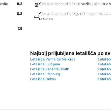
kovito
9.2
Glede na ocene strank so vozila Locauto v A
8.8
Glede na ocene strank je razmerje med ceno 
razumno
7.9
Najbolj priljubljena letališča po s
Letališče Palma de Mallorca
Letališč
Letališče Ljubljana
Letališč
Letališče Tenerife South
Letališč
Letališče Edinburg
Letališ
Letališče Dublin
Letališč