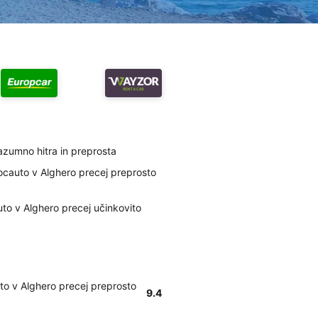
razumno hitra in preprosta
ocauto v Alghero precej preprosto
uto v Alghero precej učinkovito
to v Alghero precej preprosto
9.4