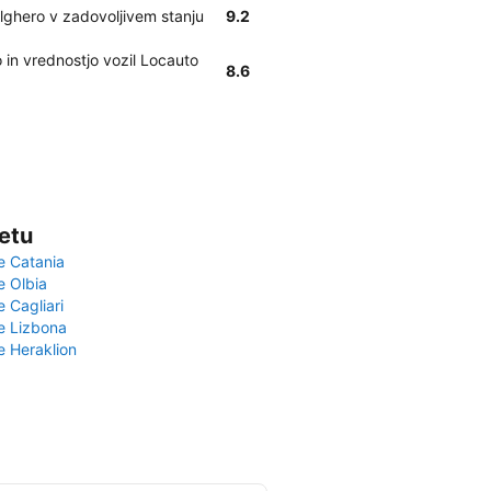
lghero v zadovoljivem stanju
9.2
in vrednostjo vozil Locauto
8.6
vetu
e Catania
e Olbia
e Cagliari
če Lizbona
e Heraklion