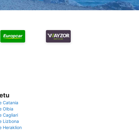
vetu
e Catania
e Olbia
e Cagliari
če Lizbona
e Heraklion