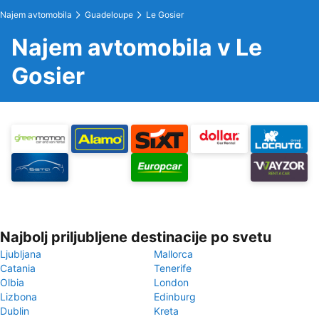
Najem avtomobila
Guadeloupe
Le Gosier
Najem avtomobila v Le
Gosier
Najbolj priljubljene destinacije po svetu
Ljubljana
Mallorca
Catania
Tenerife
Olbia
London
Lizbona
Edinburg
Dublin
Kreta