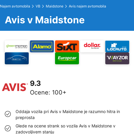
Najem avtomobila
VB
Maidstone
Avis najem avtomobila
Avis v Maidstone
9.3
Ocene
:
100+
Oddaja vozila pri Avis v Maidstone je razumno hitra in
preprosta
Glede na ocene strank so vozila Avis v Maidstone v
zadovoljivem stanju