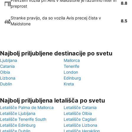
Prevzem vozila pri Avis v Maidstone je razumno hiter in
8.8
preprost
Stranke pravijo, da so vozila Avis precej čista v
8.5
Maidstone
Najbolj priljubljene destinacije po svetu
Ljubljana
Mallorca
Catania
Tenerife
Olbia
London
Lizbona
Edinburg
Dublin
Kreta
Najbolj priljubljena letališča po svetu
Letališče Palma de Mallorca
Letališče Catania
Letališče Ljubljana
Letališče Olbia
Letališče Tenerife South
Letališče Cagliari
Letališče Edinburg
Letališče Lizbona
Letališče Dublin
Letališče Heraklion