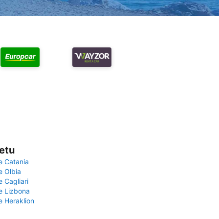
vetu
e Catania
e Olbia
e Cagliari
če Lizbona
e Heraklion