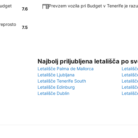
Budget
Prevzem vozila pri Budget v Tenerife je razu
7.6
reprosto
7.5
Najbolj priljubljena letališča po s
Letališče Palma de Mallorca
Letališč
Letališče Ljubljana
Letališč
Letališče Tenerife South
Letališč
Letališče Edinburg
Letališ
Letališče Dublin
Letališč