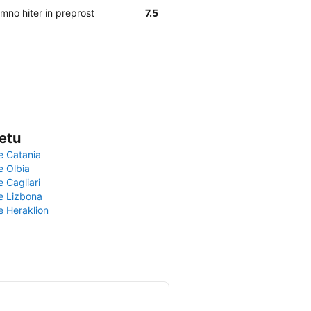
mno hiter in preprost
7.5
vetu
e Catania
e Olbia
e Cagliari
če Lizbona
e Heraklion