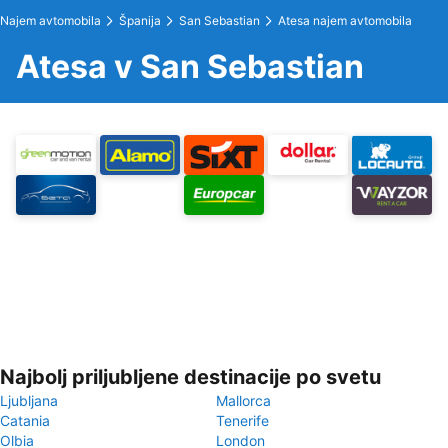
Najem avtomobila
Španija
San Sebastian
Atesa najem avtomobila
Atesa v San Sebastian
Najbolj priljubljene destinacije po svetu
Ljubljana
Mallorca
Catania
Tenerife
Olbia
London