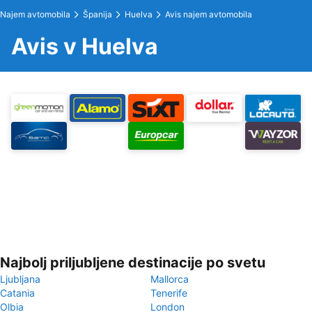
Najem avtomobila
Španija
Huelva
Avis najem avtomobila
Avis v Huelva
Najbolj priljubljene destinacije po svetu
Ljubljana
Mallorca
Catania
Tenerife
Olbia
London