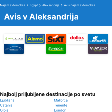
Najem avtomobila
Egypt
Aleksandrija
Avis najem avtomobila
Avis v Aleksandrija
Najbolj priljubljene destinacije po svetu
Ljubljana
Mallorca
Catania
Tenerife
Olbia
London