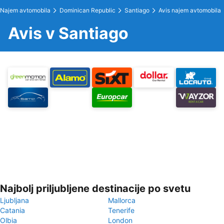
Najem avtomobila
Dominican Republic
Santiago
Avis najem avtomobila
Avis v Santiago
Najbolj priljubljene destinacije po svetu
Ljubljana
Mallorca
Catania
Tenerife
Olbia
London