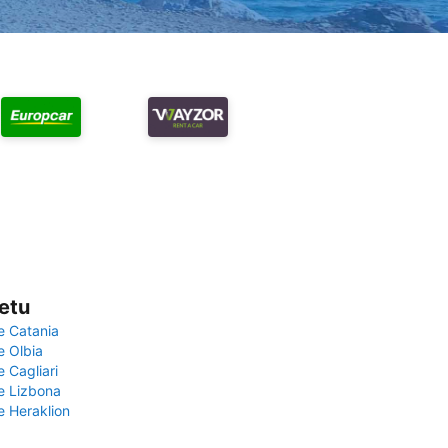
vetu
e Catania
e Olbia
e Cagliari
če Lizbona
e Heraklion