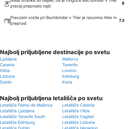
Naše stranke so dejale, da je mogoče Buchbinder v Trier
8
precej preprosto najti
Prevzem vozila pri Buchbinder v Trier je razumno hiter in
7.3
preprost
Najbolj priljubljene destinacije po svetu
Ljubljana
Mallorca
Catania
Tenerife
Olbia
London
Lizbona
Edinburg
Dublin
Kreta
Najbolj priljubljena letališča po svetu
Letališče Palma de Mallorca
Letališče Catania
Letališče Ljubljana
Letališče Olbia
Letališče Tenerife South
Letališče Cagliari
Letališče Edinburg
Letališče Lizbona
Letališče Dublin
Letališče Heraklion