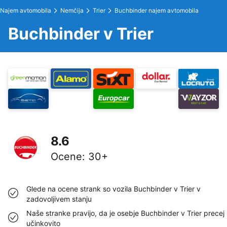
Najem avtomobila
Nemčija
Trier
Buchbinder najem avtomobila
Buchbinder v Trier
8.6
Ocene
:
30+
Glede na ocene strank so vozila Buchbinder v Trier v
zadovoljivem stanju
Naše stranke pravijo, da je osebje Buchbinder v Trier precej
učinkovito