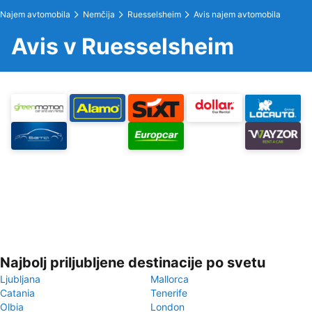
Najem avtomobila
Nemčija
Ruesselsheim
Avis najem avtomobila
Avis v Ruesselsheim
Najbolj priljubljene destinacije po svetu
Ljubljana
Mallorca
Catania
Tenerife
Olbia
London