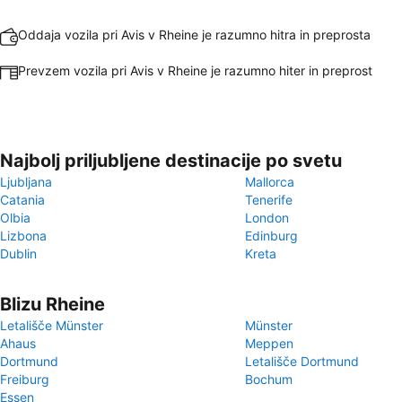
Oddaja vozila pri Avis v Rheine je razumno hitra in preprosta
Prevzem vozila pri Avis v Rheine je razumno hiter in preprost
Najbolj priljubljene destinacije po svetu
Ljubljana
Mallorca
Catania
Tenerife
Olbia
London
Lizbona
Edinburg
Dublin
Kreta
Blizu Rheine
Letališče Münster
Münster
Ahaus
Meppen
Dortmund
Letališče Dortmund
Freiburg
Bochum
Essen