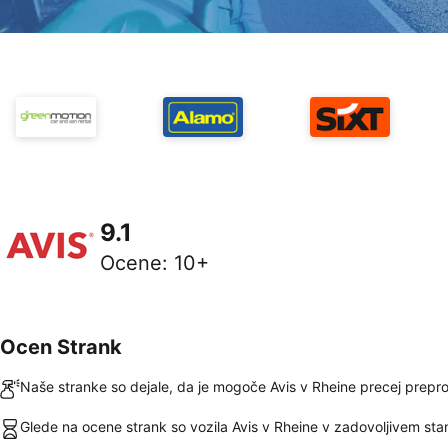
9.1
Ocene
:
10+
Ocen Strank
Naše stranke so dejale, da je mogoče Avis v Rheine precej prepros
Glede na ocene strank so vozila Avis v Rheine v zadovoljivem sta