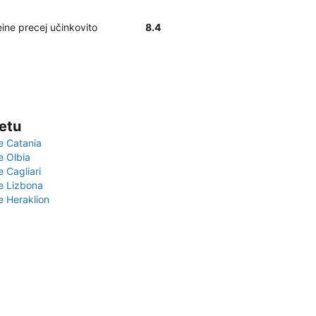
eine precej učinkovito
8.4
vetu
e Catania
e Olbia
e Cagliari
če Lizbona
e Heraklion