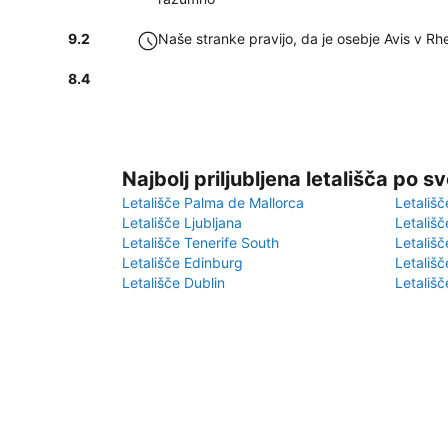
9.2
Naše stranke pravijo, da je osebje Avis v Rh
8.4
Najbolj priljubljena letališča po s
Letališče Palma de Mallorca
Letališč
Letališče Ljubljana
Letališč
Letališče Tenerife South
Letališč
Letališče Edinburg
Letališ
Letališče Dublin
Letališč