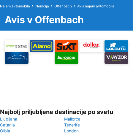
Najem avtomobila
Nemčija
Offenbach
Avis najem avtomobila
Avis v Offenbach
Najbolj priljubljene destinacije po svetu
Ljubljana
Mallorca
Catania
Tenerife
Olbia
London