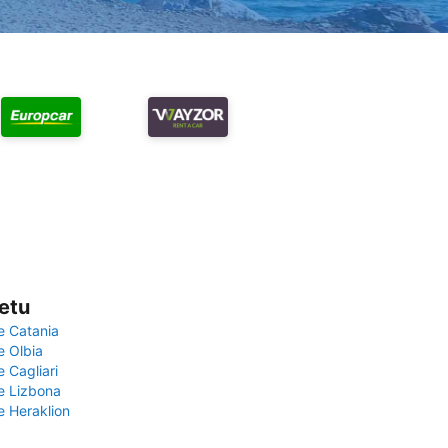
vetu
e Catania
e Olbia
e Cagliari
če Lizbona
e Heraklion