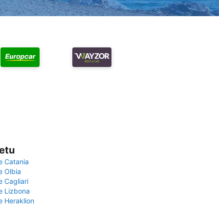
vetu
e Catania
e Olbia
e Cagliari
če Lizbona
e Heraklion