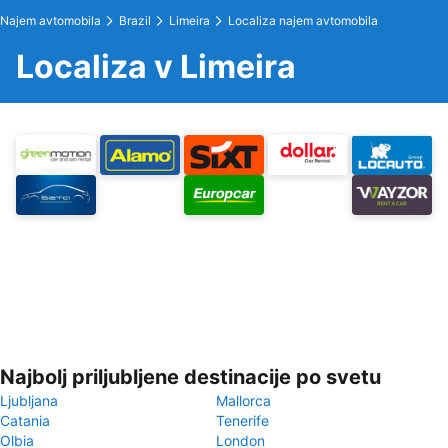
Najem avtomobila
Brazil
Limeira
Localiza najem avtomobila
Localiza v Limeira
Najbolj priljubljene destinacije po svetu
Ljubljana
Mallorca
Catania
Tenerife
Olbia
London