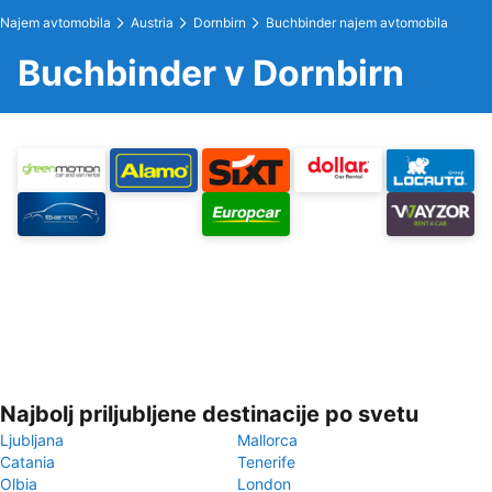
Najem avtomobila
Austria
Dornbirn
Buchbinder najem avtomobila
Buchbinder v Dornbirn
Najbolj priljubljene destinacije po svetu
Ljubljana
Mallorca
Catania
Tenerife
Olbia
London