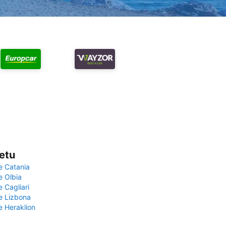
vetu
e Catania
e Olbia
e Cagliari
če Lizbona
e Heraklion