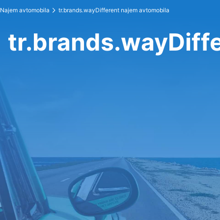
Najem avtomobila
tr.brands.wayDifferent najem avtomobila
tr.brands.wayDiff