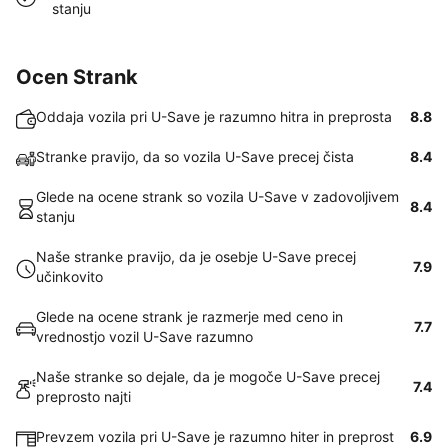
stanju
Ocen Strank
Oddaja vozila pri U-Save je razumno hitra in preprosta
8.8
Stranke pravijo, da so vozila U-Save precej čista
8.4
Glede na ocene strank so vozila U-Save v zadovoljivem
8.4
stanju
Naše stranke pravijo, da je osebje U-Save precej
7.9
učinkovito
Glede na ocene strank je razmerje med ceno in
7.7
vrednostjo vozil U-Save razumno
Naše stranke so dejale, da je mogoče U-Save precej
7.4
preprosto najti
Prevzem vozila pri U-Save je razumno hiter in preprost
6.9