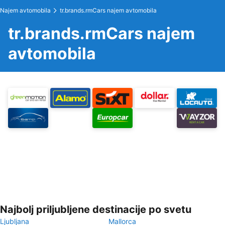
Najem avtomobila
tr.brands.rmCars najem avtomobila
tr.brands.rmCars najem
avtomobila
Najbolj priljubljene destinacije po svetu
Ljubljana
Mallorca