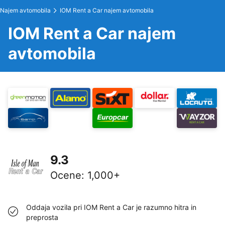
Najem avtomobila
IOM Rent a Car najem avtomobila
IOM Rent a Car najem
avtomobila
9.3
Ocene
:
1,000+
Oddaja vozila pri IOM Rent a Car je razumno hitra in
preprosta