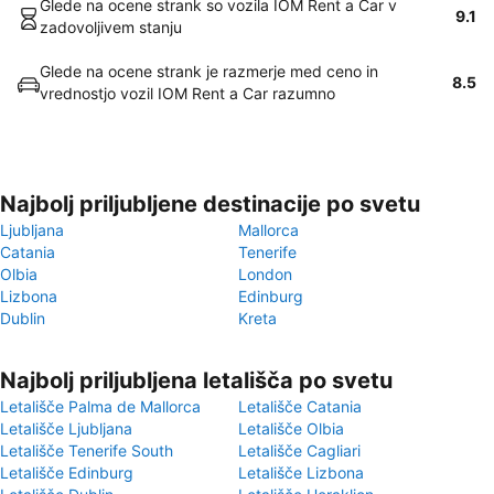
Glede na ocene strank so vozila IOM Rent a Car v
9.1
zadovoljivem stanju
Glede na ocene strank je razmerje med ceno in
8.5
vrednostjo vozil IOM Rent a Car razumno
Najbolj priljubljene destinacije po svetu
Ljubljana
Mallorca
Catania
Tenerife
Olbia
London
Lizbona
Edinburg
Dublin
Kreta
Najbolj priljubljena letališča po svetu
Letališče Palma de Mallorca
Letališče Catania
Letališče Ljubljana
Letališče Olbia
Letališče Tenerife South
Letališče Cagliari
Letališče Edinburg
Letališče Lizbona