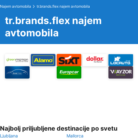
Najem avtomobila
tr.brands.flex najem avtomobila
tr.brands.flex najem
avtomobila
Najbolj priljubljene destinacije po svetu
Ljubljana
Mallorca