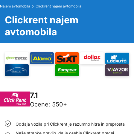
Najem avtomobila
Clickrent najem avtomobila
Clickrent najem
avtomobila
7.1
Ocene
:
550+
Oddaja vozila pri Clickrent je razumno hitra in preprosta
Naše stranke pravijo, da je osebje Clickrent precej