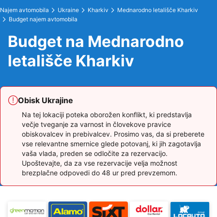
Najem avtomobila
Ukraine
Kharkiv
Mednarodno letališče Kharkiv
Budget najem avtomobila
Budget na Mednarodno
letališče Kharkiv
Obisk Ukrajine
Na tej lokaciji poteka oborožen konflikt, ki predstavlja
večje tveganje za varnost in človekove pravice
obiskovalcev in prebivalcev. Prosimo vas, da si preberete
vse relevantne smernice glede potovanj, ki jih zagotavlja
vaša vlada, preden se odločite za rezervacijo.
Upoštevajte, da za vse rezervacije velja možnost
brezplačne odpovedi do 48 ur pred prevzemom.