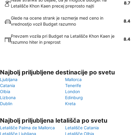
8.7
Letališče Khon Kaen precej preprosto najti
Glede na ocene strank je razmerje med ceno in
8.4
vrednostjo vozil Budget razumno
Prevzem vozila pri Budget na Letališče Khon Kaen je
8.4
razumno hiter in preprost
Najbolj priljubljene destinacije po svetu
Ljubljana
Mallorca
Catania
Tenerife
Olbia
London
Lizbona
Edinburg
Dublin
Kreta
Najbolj priljubljena letališča po svetu
Letališče Palma de Mallorca
Letališče Catania
Letališče Ljubljana
Letališče Olbia