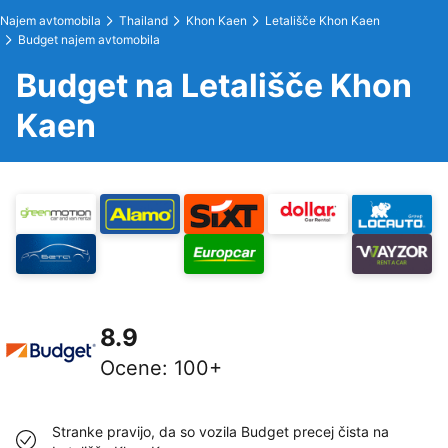
Najem avtomobila
Thailand
Khon Kaen
Letališče Khon Kaen
Budget najem avtomobila
Budget na Letališče Khon
Kaen
8.9
Ocene
:
100+
Stranke pravijo, da so vozila Budget precej čista na