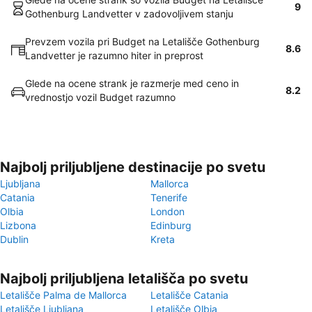
9
Gothenburg Landvetter v zadovoljivem stanju
Prevzem vozila pri Budget na Letališče Gothenburg
8.6
Landvetter je razumno hiter in preprost
Glede na ocene strank je razmerje med ceno in
8.2
vrednostjo vozil Budget razumno
Najbolj priljubljene destinacije po svetu
Ljubljana
Mallorca
Catania
Tenerife
Olbia
London
Lizbona
Edinburg
Dublin
Kreta
Najbolj priljubljena letališča po svetu
Letališče Palma de Mallorca
Letališče Catania
Letališče Ljubljana
Letališče Olbia