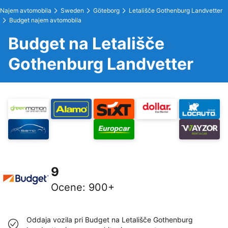
Najem avtomobila
Sweden
Göteborg
Letališče Gothenburg Landvetter
Budget najem avtomobila
Budget na Letališče
Gothenburg Landvetter
9
Ocene
:
900+
Oddaja vozila pri Budget na Letališče Gothenburg