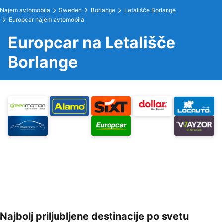
Najem avtomobila
Sweden
Borlange
Letališče Borlange
Europcar najem avtomobila
Europcar na Letališče
Borlange
Najbolj priljubljene destinacije po svetu