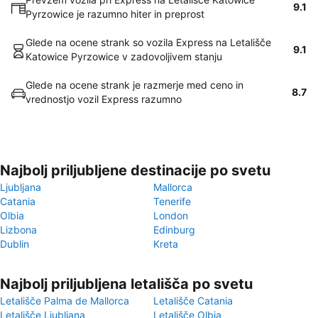
9.1
Pyrzowice je razumno hiter in preprost
Glede na ocene strank so vozila Express na Letališče
9.1
Katowice Pyrzowice v zadovoljivem stanju
Glede na ocene strank je razmerje med ceno in
8.7
vrednostjo vozil Express razumno
Najbolj priljubljene destinacije po svetu
Ljubljana
Mallorca
Catania
Tenerife
Olbia
London
Lizbona
Edinburg
Dublin
Kreta
Najbolj priljubljena letališča po svetu
Letališče Palma de Mallorca
Letališče Catania
Letališče Ljubljana
Letališče Olbia