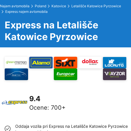
Najem avtomobila
Poland
Katovice
Letališče Katowice Pyrzowice
Express najem avtomobila
Express na Letališče
Katowice Pyrzowice
9.4
Ocene
:
700+
Oddaja vozila pri Express na Letališče Katowice Pyrzowice