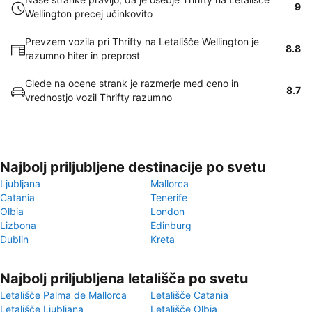
9
Wellington precej učinkovito
Prevzem vozila pri Thrifty na Letališče Wellington je
8.8
razumno hiter in preprost
Glede na ocene strank je razmerje med ceno in
8.7
vrednostjo vozil Thrifty razumno
Najbolj priljubljene destinacije po svetu
Ljubljana
Mallorca
Catania
Tenerife
Olbia
London
Lizbona
Edinburg
Dublin
Kreta
Najbolj priljubljena letališča po svetu
Letališče Palma de Mallorca
Letališče Catania
Letališče Ljubljana
Letališče Olbia