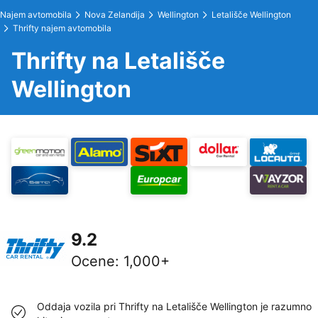
Najem avtomobila
Nova Zelandija
Wellington
Letališče Wellington
Thrifty najem avtomobila
Thrifty na Letališče
Wellington
9.2
Ocene
:
1,000+
Oddaja vozila pri Thrifty na Letališče Wellington je razumno