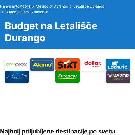
Najem avtomobila
Mexico
Durango
Letališče Durango
Budget najem avtomobila
Budget na Letališče
Durango
Najbolj priljubljene destinacije po svetu