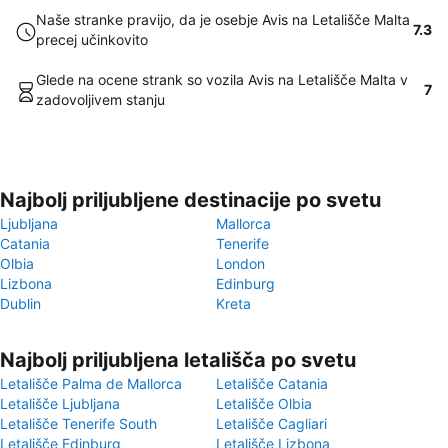
Naše stranke pravijo, da je osebje Avis na Letališče Malta
7.3
precej učinkovito
Glede na ocene strank so vozila Avis na Letališče Malta v
7
zadovoljivem stanju
Najbolj priljubljene destinacije po svetu
Ljubljana
Mallorca
Catania
Tenerife
Olbia
London
Lizbona
Edinburg
Dublin
Kreta
Najbolj priljubljena letališča po svetu
Letališče Palma de Mallorca
Letališče Catania
Letališče Ljubljana
Letališče Olbia
Letališče Tenerife South
Letališče Cagliari
Letališče Edinburg
Letališče Lizbona