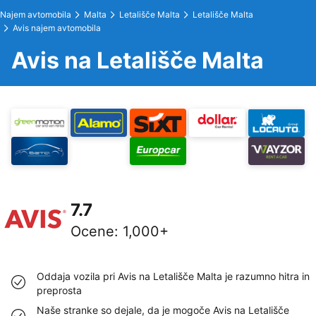
Najem avtomobila
Malta
Letališče Malta
Letališče Malta
Avis najem avtomobila
Avis na Letališče Malta
7.7
Ocene
:
1,000+
Oddaja vozila pri Avis na Letališče Malta je razumno hitra in
preprosta
Naše stranke so dejale, da je mogoče Avis na Letališče