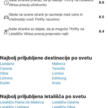
8.6
Vilnius precej učinkovito
Glede na ocene strank je razmerje med ceno in
8.5
vrednostjo vozil Thrifty razumno
Naše stranke so dejale, da je mogoče Thrifty na
8.4
Letališče Vilnius precej preprosto najti
Najbolj priljubljene destinacije po svetu
Ljubljana
Mallorca
Catania
Tenerife
Olbia
London
Lizbona
Edinburg
Dublin
Kreta
Najbolj priljubljena letališča po svetu
Letališče Palma de Mallorca
Letališče Catania
Letališče Ljubljana
Letališče Olbia