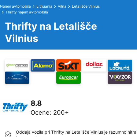
Najem avtomobila
Lithuania
Vilna
Letališče Vilnius
Thrifty najem avtomobila
Thrifty na Letališče
Vilnius
8.8
Ocene
:
200+
Oddaja vozila pri Thrifty na Letališče Vilnius je razumno hitra