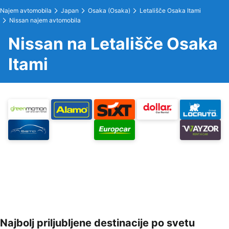
Najem avtomobila
Japan
Osaka (Osaka)
Letališče Osaka Itami
Nissan najem avtomobila
Nissan na Letališče Osaka
Itami
Najbolj priljubljene destinacije po svetu