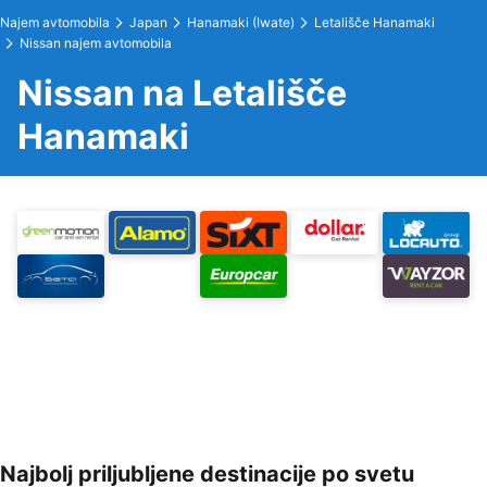
Najem avtomobila
Japan
Hanamaki (Iwate)
Letališče Hanamaki
Nissan najem avtomobila
Nissan na Letališče
Hanamaki
Najbolj priljubljene destinacije po svetu