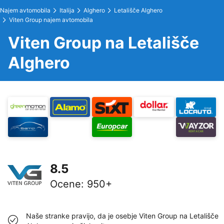
Najem avtomobila
Italija
Alghero
Letališče Alghero
Viten Group najem avtomobila
Viten Group na Letališče
Alghero
8.5
Ocene
:
950+
Naše stranke pravijo, da je osebje Viten Group na Letališče