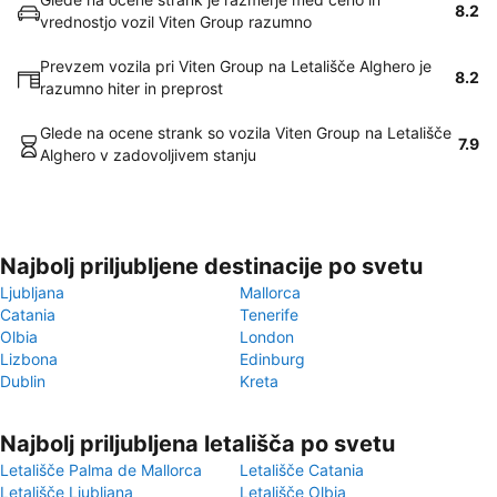
8.2
vrednostjo vozil Viten Group razumno
Prevzem vozila pri Viten Group na Letališče Alghero je
8.2
razumno hiter in preprost
Glede na ocene strank so vozila Viten Group na Letališče
7.9
Alghero v zadovoljivem stanju
Najbolj priljubljene destinacije po svetu
Ljubljana
Mallorca
Catania
Tenerife
Olbia
London
Lizbona
Edinburg
Dublin
Kreta
Najbolj priljubljena letališča po svetu
Letališče Palma de Mallorca
Letališče Catania
Letališče Ljubljana
Letališče Olbia