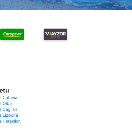
vetu
e Catania
e Olbia
e Cagliari
če Lizbona
e Heraklion