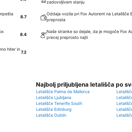
zadovoljivem stanju
impešta
Oddaja vozila pri Fox Autorent na Letališče 
8.7
preprosta
ox
Naše stranke so dejale, da je mogoče Fox A
8.4
precej preprosto najti
no hiter in
7.2
Najbolj priljubljena letališča po s
Letališče Palma de Mallorca
Letališč
Letališče Ljubljana
Letališč
Letališče Tenerife South
Letališč
Letališče Edinburg
Letališ
Letališče Dublin
Letališč