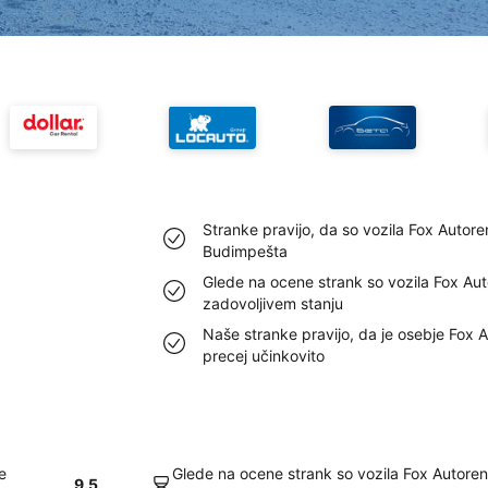
Stranke pravijo, da so vozila Fox Autoren
Budimpešta
Glede na ocene strank so vozila Fox Au
zadovoljivem stanju
Naše stranke pravijo, da je osebje Fox 
precej učinkovito
e
Glede na ocene strank so vozila Fox Autoren
9.5