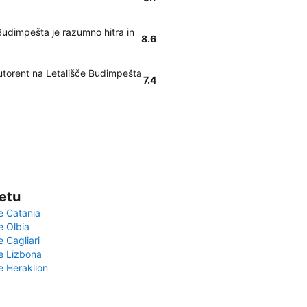
Budimpešta je razumno hitra in
8.6
utorent na Letališče Budimpešta
7.4
vetu
e Catania
e Olbia
e Cagliari
če Lizbona
e Heraklion