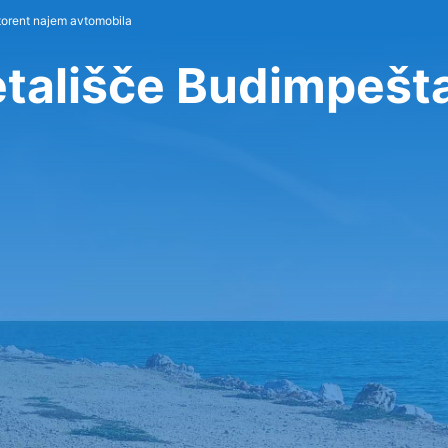
torent najem avtomobila
etališče Budimpešt