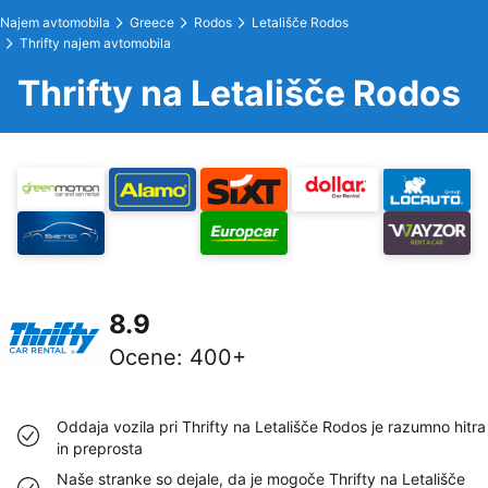
Najem avtomobila
Greece
Rodos
Letališče Rodos
Thrifty najem avtomobila
Thrifty na Letališče Rodos
8.9
Ocene
:
400+
Oddaja vozila pri Thrifty na Letališče Rodos je razumno hitra
in preprosta
Naše stranke so dejale, da je mogoče Thrifty na Letališče