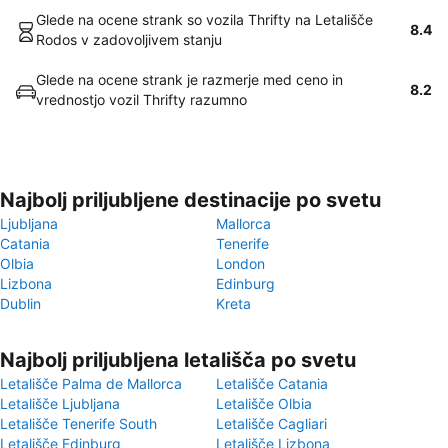
Glede na ocene strank so vozila Thrifty na Letališče
8.4
Rodos v zadovoljivem stanju
Glede na ocene strank je razmerje med ceno in
8.2
vrednostjo vozil Thrifty razumno
Najbolj priljubljene destinacije po svetu
Ljubljana
Mallorca
Catania
Tenerife
Olbia
London
Lizbona
Edinburg
Dublin
Kreta
Najbolj priljubljena letališča po svetu
Letališče Palma de Mallorca
Letališče Catania
Letališče Ljubljana
Letališče Olbia
Letališče Tenerife South
Letališče Cagliari
Letališče Edinburg
Letališče Lizbona