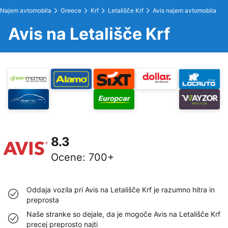
Najem avtomobila
Greece
Krf
Letališče Krf
Avis najem avtomobila
Avis na Letališče Krf
8.3
Ocene
:
700+
Oddaja vozila pri Avis na Letališče Krf je razumno hitra in
preprosta
Naše stranke so dejale, da je mogoče Avis na Letališče Krf
precej preprosto najti