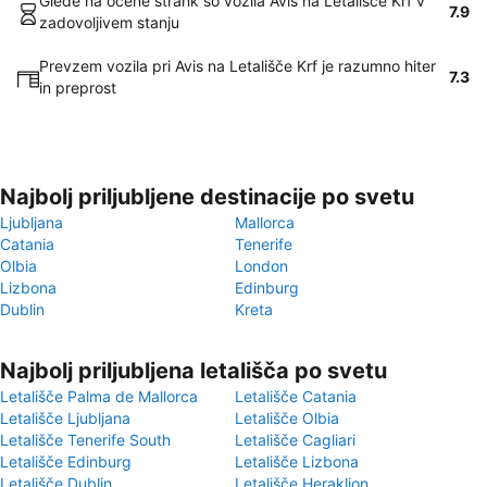
Glede na ocene strank so vozila Avis na Letališče Krf v
7.9
zadovoljivem stanju
Prevzem vozila pri Avis na Letališče Krf je razumno hiter
7.3
in preprost
Najbolj priljubljene destinacije po svetu
Ljubljana
Mallorca
Catania
Tenerife
Olbia
London
Lizbona
Edinburg
Dublin
Kreta
Najbolj priljubljena letališča po svetu
Letališče Palma de Mallorca
Letališče Catania
Letališče Ljubljana
Letališče Olbia
Letališče Tenerife South
Letališče Cagliari
Letališče Edinburg
Letališče Lizbona
Letališče Dublin
Letališče Heraklion