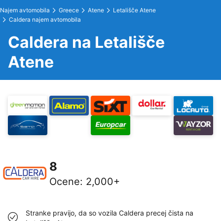
Najem avtomobila
Greece
Atene
Letališče Atene
Caldera najem avtomobila
Caldera na Letališče
Atene
8
Ocene
:
2,000+
Stranke pravijo, da so vozila Caldera precej čista na