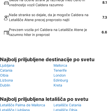
8.1
vrednostjo vozil Caldera razumno
Naše stranke so dejale, da je mogoče Caldera na
7.3
Letališče Atene precej preprosto najti
Prevzem vozila pri Caldera na Letališče Atene je
6.6
razumno hiter in preprost
Najbolj priljubljene destinacije po svetu
Ljubljana
Mallorca
Catania
Tenerife
Olbia
London
Lizbona
Edinburg
Dublin
Kreta
Najbolj priljubljena letališča po svetu
Letališče Palma de Mallorca
Letališče Catania
Letališče Ljubljana
Letališče Olbia