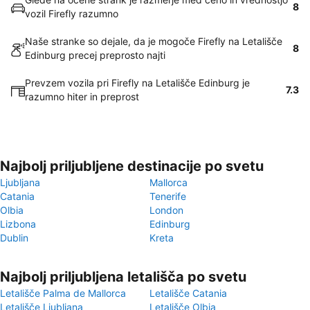
8
vozil Firefly razumno
Naše stranke so dejale, da je mogoče Firefly na Letališče
8
Edinburg precej preprosto najti
Prevzem vozila pri Firefly na Letališče Edinburg je
7.3
razumno hiter in preprost
Najbolj priljubljene destinacije po svetu
Ljubljana
Mallorca
Catania
Tenerife
Olbia
London
Lizbona
Edinburg
Dublin
Kreta
Najbolj priljubljena letališča po svetu
Letališče Palma de Mallorca
Letališče Catania
Letališče Ljubljana
Letališče Olbia