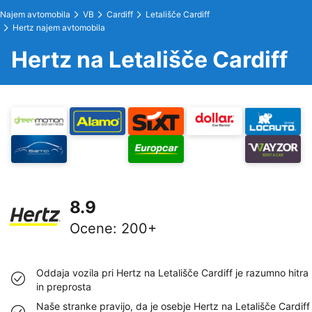
Najem avtomobila
VB
Cardiff
Letališče Cardiff
Hertz najem avtomobila
Hertz na Letališče Cardiff
8.9
Ocene
:
200+
Oddaja vozila pri Hertz na Letališče Cardiff je razumno hitra
in preprosta
Naše stranke pravijo, da je osebje Hertz na Letališče Cardiff