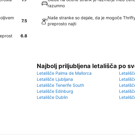
razumno
oljivem
Naše stranke so dejale, da je mogoče Thrift
7.5
preprosto najti
reprost
6.8
Najbolj priljubljena letališča po s
Letališče Palma de Mallorca
Letališč
Letališče Ljubljana
Letališč
Letališče Tenerife South
Letališč
Letališče Edinburg
Letališ
Letališče Dublin
Letališč