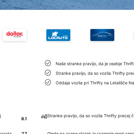
Naše stranke pravijo, da je osebje Thrif
Stranke pravijo, da so vozila Thrifty pre
Oddaja vozila pri Thrifty na Letališče N
j
Stranke pravijo, da so vozila Thrifty precej 
8.1
eprosta
7.7
Glede na ocene strank je razmerje med ceno i