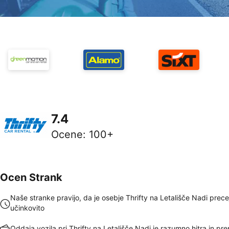
7.4
Ocene
:
100+
Ocen Strank
Naše stranke pravijo, da je osebje Thrifty na Letališče Nadi prece
učinkovito
Oddaja vozila pri Thrifty na Letališče Nadi je razumno hitra in pr