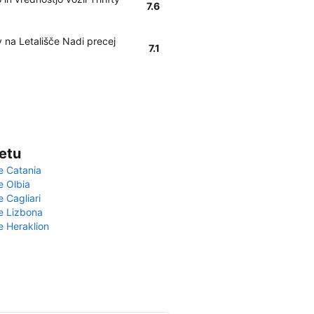
7.6
y na Letališče Nadi precej
7.1
vetu
e Catania
e Olbia
e Cagliari
če Lizbona
e Heraklion