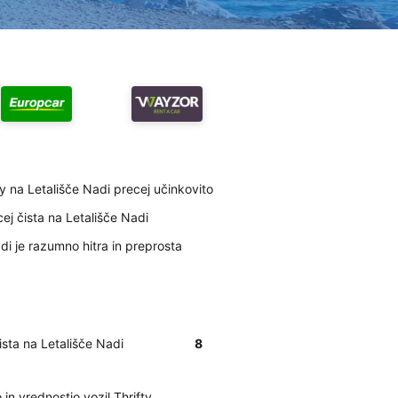
ty na Letališče Nadi precej učinkovito
cej čista na Letališče Nadi
adi je razumno hitra in preprosta
čista na Letališče Nadi
8
n vrednostjo vozil Thrifty