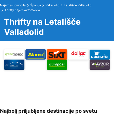
Najem avtomobila
Španija
Valladolid
Letališče Valladolid
Thrifty najem avtomobila
Thrifty na Letališče
Valladolid
Najbolj priljubljene destinacije po svetu